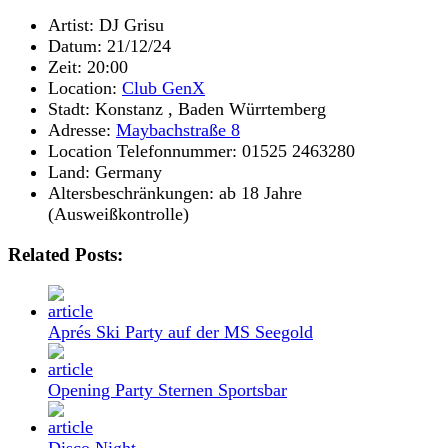
Artist:
DJ Grisu
Datum:
21/12/24
Zeit:
20:00
Location:
Club GenX
Stadt:
Konstanz , Baden Würrtemberg
Adresse:
Maybachstraße 8
Location Telefonnummer:
01525 2463280
Land:
Germany
Altersbeschränkungen:
ab 18 Jahre
(Ausweißkontrolle)
Related Posts:
Aprés Ski Party auf der MS Seegold
Opening Party Sternen Sportsbar
Disco Night