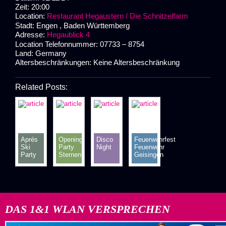
Zeit:
20:00
Location:
Restaurant Hegaustern / Die Schnitzelfarm
Stadt:
Engen , Baden Württemberg
Adresse:
Hegaublick 4
Location Telefonnummer:
07733 – 8754
Land:
Germany
Altersbeschränkungen:
Keine Altersbeschränkung
Related Posts:
Aprés
Opening
Disco
Feuerwehrfest
Ski
Party
Night
Feuerwehr
Party
Sternen
Geisingen
auf der
Sportsbar
MS
Seegold
DAS 1&1 WLAN VERSPRECHEN